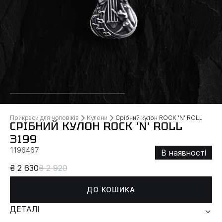
Прикраси для чоловіків
Кулони
Срібний кулон ROCK 'N' ROLL
СРІБНИЙ КУЛОН ROCK 'N' ROLL
3199
1196467
В наявності
₴ 2 630
₴ 2 920
ДО КОШИКА
ДЕТАЛІ