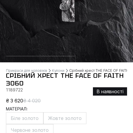
Прикраси для чоловіків
Кулони
Срібний хрест THE FACE OF FAITH
СРІБНИЙ ХРЕСТ THE FACE OF FAITH
3060
1189722
В наявності
₴ 3 620
₴ 4 020
МАТЕРІАЛ:
Біле золото
Жовте золото
Червоне золото