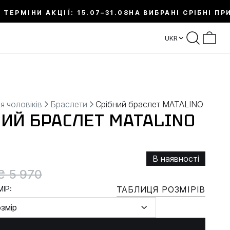
 ТЕРМІНИ АКЦІЇ: 15.07–31.08
НА ВИБРАНІ СРІБНІ ПР
UKR
я чоловіків
Браслети
Срібний браслет MATALINO
НИЙ БРАСЛЕТ MATALINO
В наявності
₴ 5 970
ІР:
ТАБЛИЦЯ РОЗМІРІВ
озмір