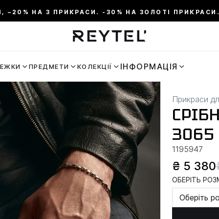
И, –20% НА 3 ПРИКРАСИ. -30% НА ЗОЛОТІ ПРИКРАСИ.
ІНФОРМАЦІЯ
РЕЖКИ
ПРЕДМЕТИ
КОЛЕКЦІЇ
Прикраси дл
СРІБ
3065
1195947
₴ 5 380
ОБЕРІТЬ РОЗМ
Оберіть р