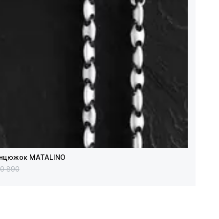
анцюжок MATALINO
20 890