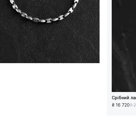
Срібний л
₴ 16 720
₴ 