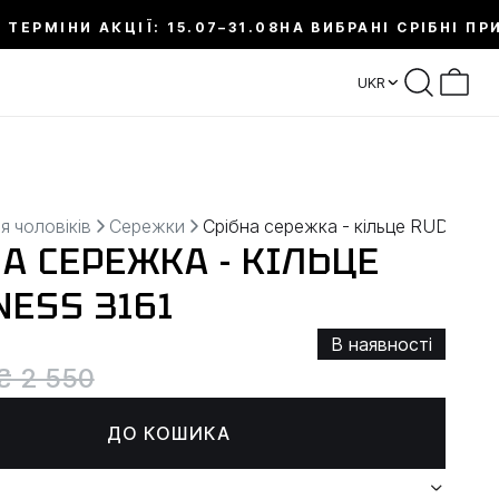
 ТЕРМІНИ АКЦІЇ: 15.07–31.08
НА ВИБРАНІ СРІБНІ ПР
UKR
я чоловіків
Сережки
Срібна сережка - кільце RUDENE
А СЕРЕЖКА - КІЛЬЦЕ
NESS 3161
В наявності
₴ 2 550
ДО КОШИКА