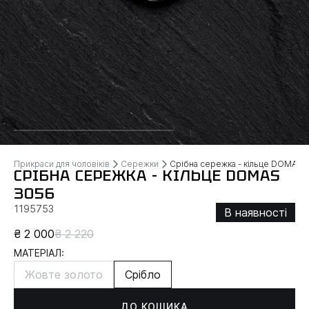
Прикраси для чоловіків
Сережки
Срібна сережка - кільце DOMAS
СРІБНА СЕРЕЖКА - КІЛЬЦЕ DOMAS
3056
1195753
В наявності
₴ 2 000
₴ 2 220
МАТЕРІАЛ:
Жовте золото
Срібло
ДО КОШИКА