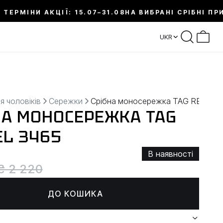
 ТЕРМІНИ АКЦІЇ: 15.07–31.08
НА ВИБРАНІ СРІБНІ ПР
UKR
я чоловіків
Сережки
Срібна моносережка TAG REYTEL
НА МОНОСЕРЕЖКА TAG
EL 3465
В наявності
₴ 2 220
ДО КОШИКА