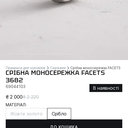
Прикраси для чоловіків
Сережки
Срібна моносережка FACETS
СРІБНА МОНОСЕРЕЖКА FACETS
3682
69044103
В наявності
₴ 2 000
₴ 2 220
МАТЕРІАЛ:
Жовте золото
Срібло
ДО КОШИКА