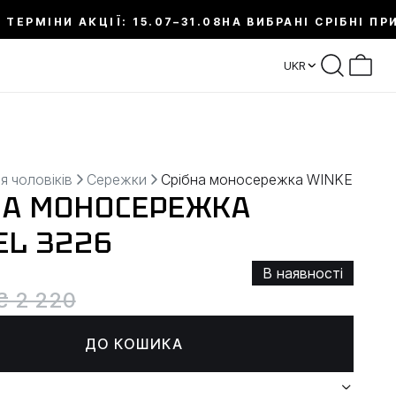
 ТЕРМІНИ АКЦІЇ: 15.07–31.08
НА ВИБРАНІ СРІБНІ ПР
UKR
я чоловіків
Сережки
Срібна моносережка WINKEL
НА МОНОСЕРЕЖКА
EL 3226
В наявності
₴ 2 220
ДО КОШИКА