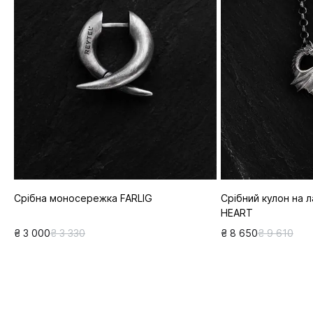
Срібна моносережка FARLIG
Срібний кулон на
HEART
₴ 3 000
₴ 3 330
₴ 8 650
₴ 9 610