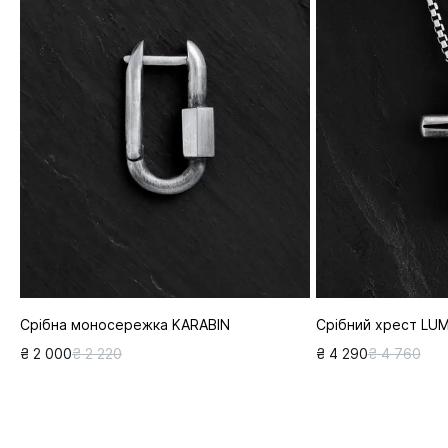
Срібна моносережка KARABIN
Срібний хрест LUM
₴ 2 000
₴ 2 220
₴ 4 290
₴ 4 760