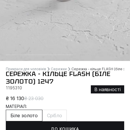
Прикраси для чоловіків
Сережки
Сережка - кільце FLASH (біле зол
СЕРЕЖКА - КІЛЬЦЕ FLASH (БІЛЕ
ЗОЛОТО) 1247
1195310
В наявності
₴ 16 130
₴ 23 030
МАТЕРІАЛ:
Біле золото
Срібло
ДО КОШИКА