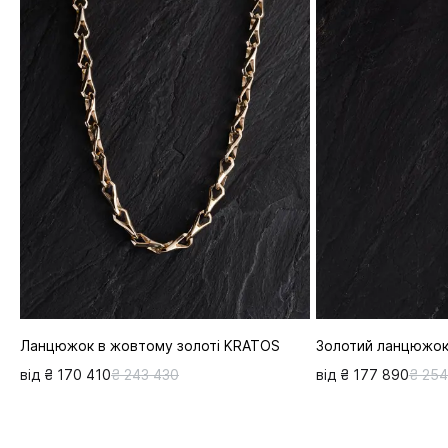
Ланцюжок в жовтому золоті KRATOS
Золотий ланцюжо
від ₴ 170 410
₴ 243 430
від ₴ 177 890
₴ 254