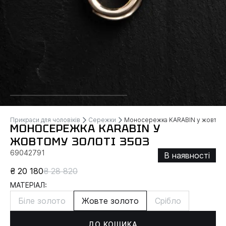
Прикраси для чоловіків
Сережки
Моносережка KARABIN у жовтому
МОНОСЕРЕЖКА KARABIN У
ЖОВТОМУ ЗОЛОТІ 3503
69042791
В наявності
₴ 20 180
₴ 28 820
МАТЕРІАЛ:
Біле золото
Жовте золото
Срібло
ДО КОШИКА