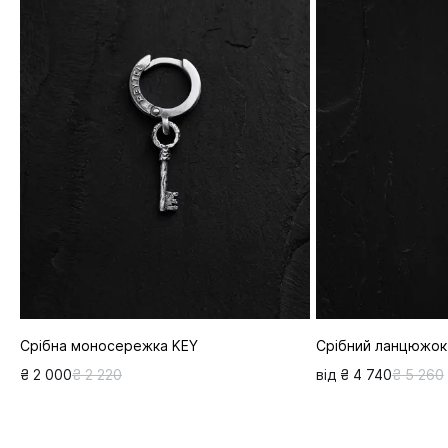
Срібна моносережка KEY
Срібний ланцюжок
₴ 2 000
₴ 2 220
від ₴ 4 740
₴ 5 260