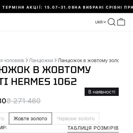
 ТЕРМІНИ АКЦІЇ: 15.07–31.08
НА ВИБРАНІ СРІБНІ ПР
UKR
я чоловіків
Ланцюжки
Ланцюжок в жовтому золоті H
ЮЖОК В ЖОВТОМУ
ТІ HERMES 1062
В наявності
30
₴ 271 460
то
Жовте золото
Червоне золото
ІР:
ТАБЛИЦЯ РОЗМІРІВ