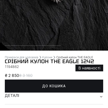
Прикраси для чоловіків
Кулони
Срібний кулон THE EAGLE
СРІБНИЙ КУЛОН THE EAGLE 1242
1194862
В наявності
₴ 2 850
₴ 3 160
ДО КОШИКА
ДЕТАЛІ