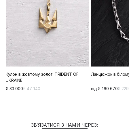
Кулон в жовтому золоті TRIDENT OF
Ланцюжок в білом
UKRAINE
₴ 33 000
₴ 47 140
від ₴ 160 670
₴ 229
ЗВ'ЯЗАТИСЯ З НАМИ ЧЕРЕЗ: