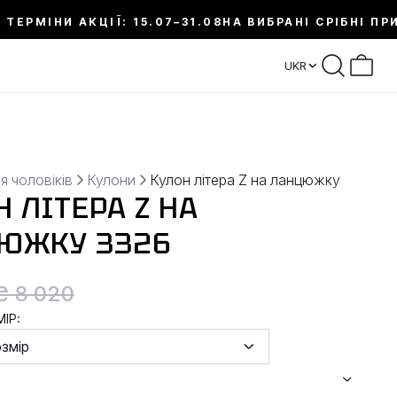
 ТЕРМІНИ АКЦІЇ: 15.07–31.08
НА ВИБРАНІ СРІБНІ ПР
UKR
я чоловіків
Кулони
Кулон літера Z на ланцюжку
 ЛІТЕРА Z НА
ЮЖКУ 3326
₴ 8 020
ІР:
озмір