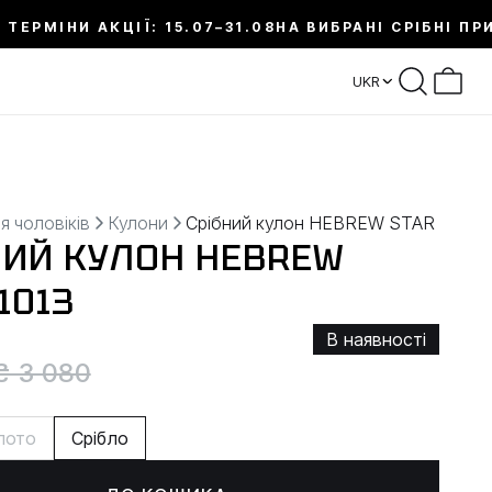
 ТЕРМІНИ АКЦІЇ: 15.07–31.08
НА ВИБРАНІ СРІБНІ ПР
UKR
я чоловіків
Кулони
Срібний кулон HEBREW STAR
НИЙ КУЛОН HEBREW
1013
В наявності
₴ 3 080
лото
Срібло