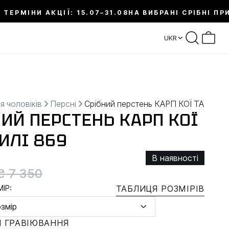
 ТЕРМІНИ АКЦІЇ: 15.07–31.08
НА ВИБРАНІ СРІБНІ ПР
UKR
я чоловіків
Персні
Срібний перстень КАРП КОЇ ТА ХВИЛ
НИЙ ПЕРСТЕНЬ КАРП КОЇ
ИЛІ 869
В наявності
₴ 7 350
ІР:
ТАБЛИЦЯ РОЗМІРІВ
озмір
 ГРАВІЮВАННЯ