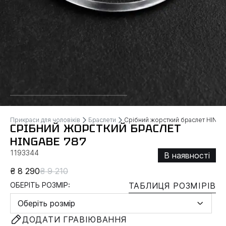
Прикраси для чоловіків
Браслети
Срібний жорсткий браслет HING
СРІБНИЙ ЖОРСТКИЙ БРАСЛЕТ
HINGABE 787
1193344
В наявності
₴ 8 290
₴ 9 210
ОБЕРІТЬ РОЗМІР:
ТАБЛИЦЯ РОЗМІРІВ
Оберіть розмір
ДОДАТИ ГРАВІЮВАННЯ