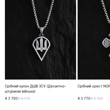
Срібний кулон ДШВ ЗСУ (Десантно-
Срібний хрест NO
штурмові війська)
₴ 3 760
₴ 4 170
₴ 3 770
₴ 4 180