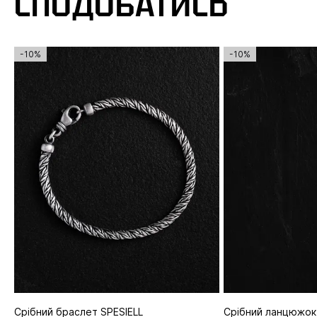
СПОДОБАТИСЬ
-10%
-10%
Срібний браслет SPESIELL
Срібний ланцюжок 