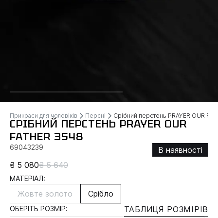
Прикраси для чоловіків
Персні
Срібний перстень PRAYER OUR FAT
СРІБНИЙ ПЕРСТЕНЬ PRAYER OUR
FATHER 3548
69043239
В наявності
₴ 5 080
₴ 5 640
МАТЕРІАЛ:
Жовте золото
Срібло
ОБЕРІТЬ РОЗМІР:
ТАБЛИЦЯ РОЗМІРІВ