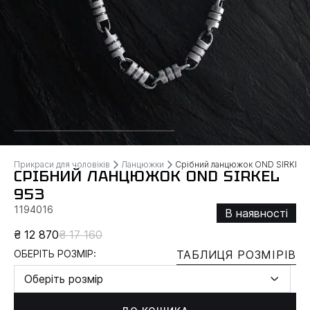
Прикраси для чоловіків
Ланцюжки
Срібний ланцюжок OND SIRKEL
СРІБНИЙ ЛАНЦЮЖОК OND SIRKEL
953
1194016
В наявності
₴ 12 870
₴ 17 160
ОБЕРІТЬ РОЗМІР:
ТАБЛИЦЯ РОЗМІРІВ
Оберіть розмір