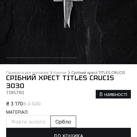
Прикраси для чоловіків
Кулони
Срібний хрест TITLES CRUCIS
СРІБНИЙ ХРЕСТ TITLES CRUCIS
3030
1195760
В наявності
₴ 3 170
₴ 3 520
МАТЕРІАЛ:
Жовте золото
Срібло
ДО КОШИКА