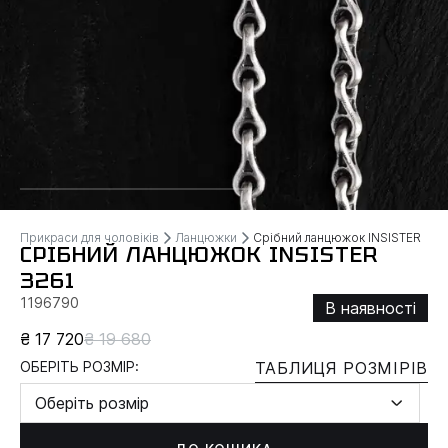
Прикраси для чоловіків
Ланцюжки
Срібний ланцюжок INSISTER
СРІБНИЙ ЛАНЦЮЖОК INSISTER
3261
1196790
В наявності
₴ 17 720
₴ 19 680
ОБЕРІТЬ РОЗМІР:
ТАБЛИЦЯ РОЗМІРІВ
Оберіть розмір