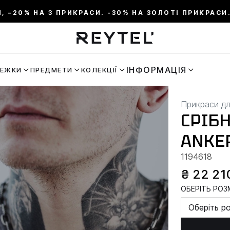
И, –20% НА 3 ПРИКРАСИ. -30% НА ЗОЛОТІ ПРИКРАСИ.
ІНФОРМАЦІЯ
РЕЖКИ
ПРЕДМЕТИ
КОЛЕКЦІЇ
Прикраси дл
СРІБ
ANKE
1194618
₴ 22 21
ОБЕРІТЬ РОЗМ
Оберіть р