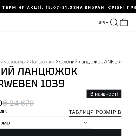
 ТЕРМІНИ АКЦІЇ: 15.07–31.08
НА ВИБРАНІ СРІБНІ ПР
UKR
я чоловіків
Ланцюжки
Срібний ланцюжок ANKERWEBE
НИЙ ЛАНЦЮЖОК
RWEBEN 1039
В наявності
0
₴ 24 670
ІР:
ТАБЛИЦЯ РОЗМІРІВ
озмір