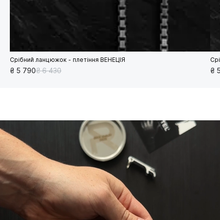
Срібний ланцюжок - плетіння ВЕНЕЦІЯ
Ср
₴ 5 790
₴ 6 430
₴ 