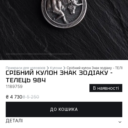
Прикраси для чоловіків
Кулони
Срібний кулон Знак зодіаку - ТЕЛЕЦ
СРІБНИЙ КУЛОН ЗНАК ЗОДІАКУ -
ТЕЛЕЦЬ 984
1189759
В наявності
₴ 4 730
₴ 5 250
ДО КОШИКА
ДЕТАЛІ