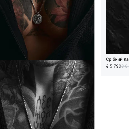
Срібний ла
₴ 5 790
₴ 6