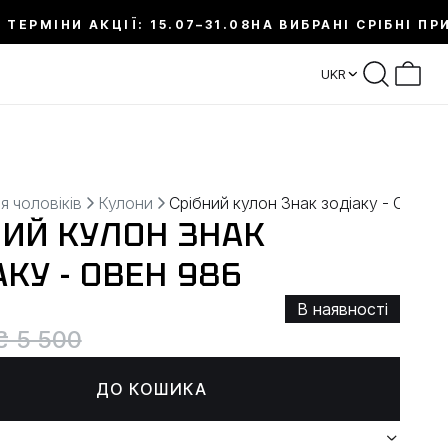
 ТЕРМІНИ АКЦІЇ: 15.07–31.08
НА ВИБРАНІ СРІБНІ ПР
UKR
я чоловіків
Кулони
Срібний кулон Знак зодіаку - ОВЕН
НИЙ КУЛОН ЗНАК
КУ - ОВЕН 986
В наявності
₴ 5 500
ДО КОШИКА