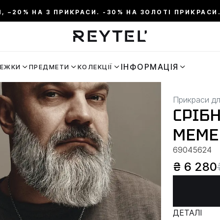
И, –20% НА 3 ПРИКРАСИ. -30% НА ЗОЛОТІ ПРИКРАСИ.
ІНФОРМАЦІЯ
РЕЖКИ
ПРЕДМЕТИ
КОЛЕКЦІЇ
Прикраси дл
СРІБ
MEME
69045624
₴ 6 280
ДЕТАЛІ