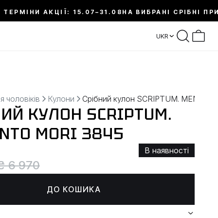
 ТЕРМІНИ АКЦІЇ: 15.07–31.08
НА ВИБРАНІ СРІБНІ ПР
UKR
я чоловіків
Кулони
Срібний кулон SCRIPTUM. MEMENT
НИЙ КУЛОН SCRIPTUM.
NTO MORI 3845
В наявності
₴ 6 970
ДО КОШИКА