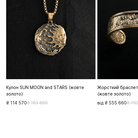
Кулон SUN MOON and STARS (жовте
Жорсткий браслет
золото)
(жовте золото)
₴ 114 570
₴ 163 660
від ₴ 555 660
₴ 79