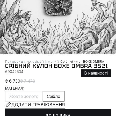
Прикраси для чоловіків
Кулони
Срібний кулон BOXE OMBRA
СРІБНИЙ КУЛОН BOXE OMBRA 3521
69042534
В наявності
₴ 6 730
₴ 7 470
МАТЕРІАЛ:
Жовте золото
Срібло
ДОДАТИ ГРАВІЮВАННЯ
ДО КОШИКА