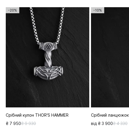
-20%
-10%
Срібний кулон THOR'S HAMMER
Срібний ланцюжок -
₴ 7 950
₴ 9 930
від ₴ 3 900
₴ 4 330