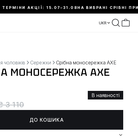
 ТЕРМІНИ АКЦІЇ: 15.07–31.08
НА ВИБРАНІ СРІБНІ ПР
UKR
я чоловіків
Сережки
Срібна моносережка AXE
НА МОНОСЕРЕЖКА AXE
В наявності
₴ 3 110
ДО КОШИКА