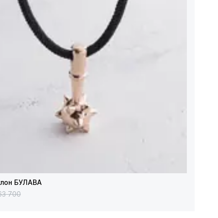
улон БУЛАВА
63 700