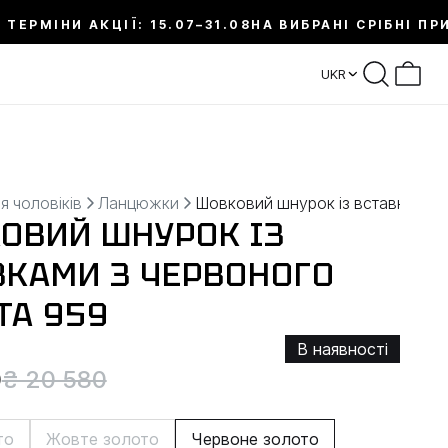
 ТЕРМІНИ АКЦІЇ: 15.07–31.08
НА ВИБРАНІ СРІБНІ ПР
UKR
я чоловіків
Ланцюжки
Шовковий шнурок із вставками з
ОВИЙ ШНУРОК ІЗ
ВКАМИ З ЧЕРВОНОГО
ТА 959
В наявності
0
₴ 20 580
то
Жовте золото
Червоне золото