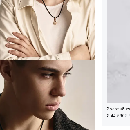
Золотий к
₴ 44 590
₴ 