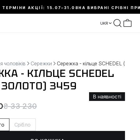
 ТЕРМІНИ АКЦІЇ: 15.07–31.08
НА ВИБРАНІ СРІБНІ ПР
UKR
я чоловіків
Сережки
Сережка - кільце SCHEDEL (біле з
КА - КІЛЬЦЕ SCHEDEL
 ЗОЛОТО) 3459
В наявності
0
₴ 33 230
то
Срібло