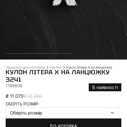
Прикраси для чоловіків
Кулони
Кулон літера Х на ланцюжку
КУЛОН ЛІТЕРА Х НА ЛАНЦЮЖКУ
3241
1196606
В наявності
₴ 11 070
₴ 12 290
ОБЕРІТЬ РОЗМІР:
Оберіть розмір
ДО КОШИКА