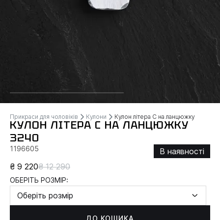
Прикраси для чоловіків
Кулони
Кулон літера С на ланцюжку
КУЛОН ЛІТЕРА С НА ЛАНЦЮЖКУ
3240
1196605
В наявності
₴ 9 220
₴ 12 290
ОБЕРІТЬ РОЗМІР:
Оберіть розмір
ДО КОШИКА