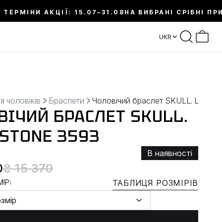
 ТЕРМІНИ АКЦІЇ: 15.07–31.08
НА ВИБРАНІ СРІБНІ ПР
UKR
я чоловіків
Браслети
Чоловічий браслет SKULL. LAVA 
ВІЧИЙ БРАСЛЕТ SKULL.
 STONE 3593
В наявності
0
₴ 15 370
ІР:
ТАБЛИЦЯ РОЗМІРІВ
озмір