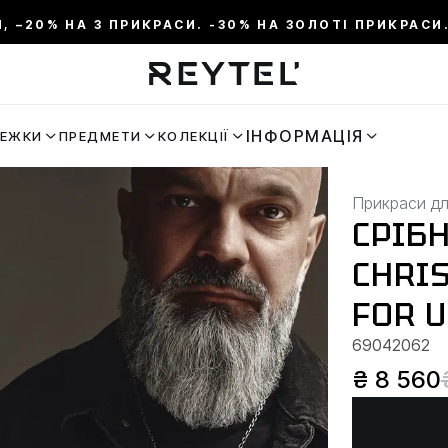
И, –20% НА 3 ПРИКРАСИ. -30% НА ЗОЛОТІ ПРИКРАСИ.
ІНФОРМАЦІЯ
РЕЖКИ
ПРЕДМЕТИ
КОЛЕКЦІЇ
Прикраси дл
СРІБН
CHRIS
FOR 
69042062
₴ 8 560