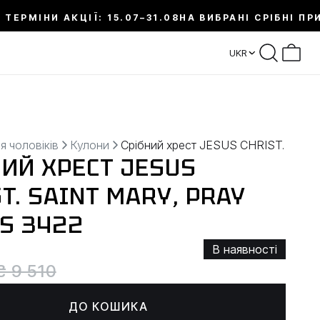
 ТЕРМІНИ АКЦІЇ: 15.07–31.08
НА ВИБРАНІ СРІБНІ ПР
UKR
я чоловіків
Кулони
Срібний хрест JESUS ​​CHRIST. SAI
ИЙ ХРЕСТ JESUS ​​
T. SAINT MARY, PRAY
US 3422
В наявності
₴ 9 510
ДО КОШИКА