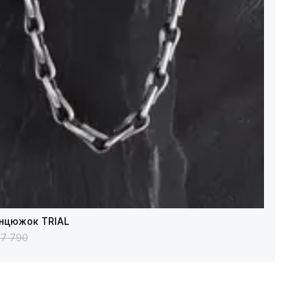
анцюжок TRIAL
27 790