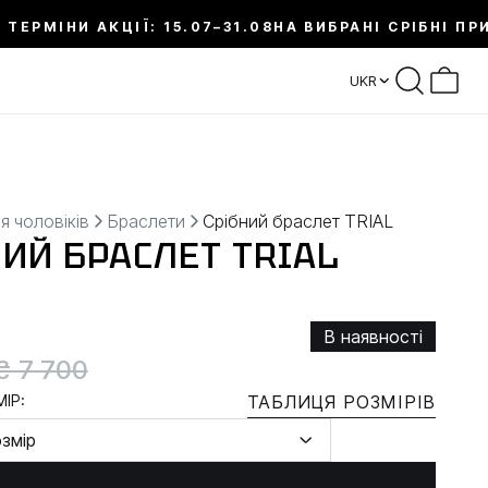
 ТЕРМІНИ АКЦІЇ: 15.07–31.08
НА ВИБРАНІ СРІБНІ ПР
UKR
я чоловіків
Браслети
Срібний браслет TRIAL
НИЙ БРАСЛЕТ TRIAL
В наявності
₴ 7 700
ІР:
ТАБЛИЦЯ РОЗМІРІВ
озмір