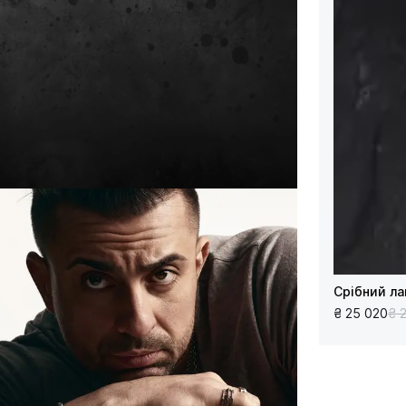
Срібний л
₴ 25 020
₴ 