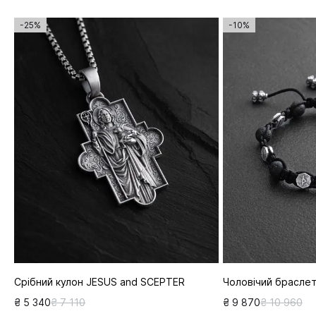
-25%
-10%
Срібний кулон JESUS and SCEPTER
Чоловічий браслет
₴ 5 340
₴ 7 110
₴ 9 870
₴ 10 960