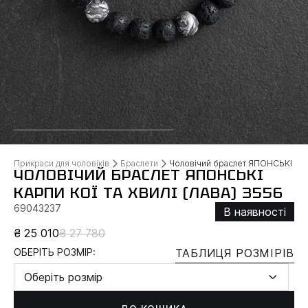
Прикраси для чоловіків
Браслети
Чоловічий браслет ЯПОНСЬКІ КАР
ЧОЛОВІЧИЙ БРАСЛЕТ ЯПОНСЬКІ
КАРПИ КОЇ ТА ХВИЛІ (ЛАВА) 3556
69043237
В наявності
₴ 25 010
₴ 27 780
ОБЕРІТЬ РОЗМІР:
ТАБЛИЦЯ РОЗМІРІВ
Оберіть розмір