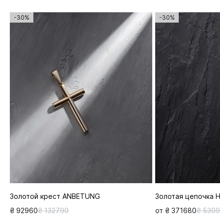
-30%
-30%
Золотой крест ANBETUNG
Золотая цепочка 
₴ 92960
₴ 132790
от ₴ 371680
₴ 530