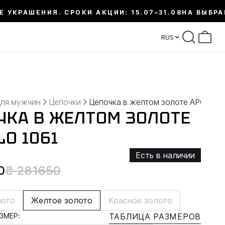
Е УКРАШЕНИЯ. СРОКИ АКЦИИ: 15.07–31.08
НА ВЫБРА
RUS
для мужчин
Цепочки
Цепочка в желтом золоте APOLLO
ЧКА В ЖЕЛТОМ ЗОЛОТЕ
LO 1061
Есть в наличии
0
₴ 281650
лото
Желтое золото
Красное золото
ЗМЕР:
ТАБЛИЦА РАЗМЕРОВ