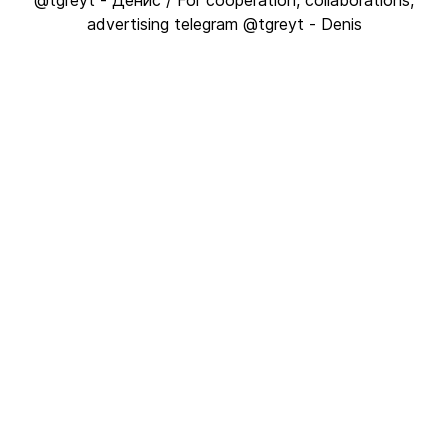
@tgreyt - Денис / For cooperation, collaborations,
advertising telegram @tgreyt - Denis