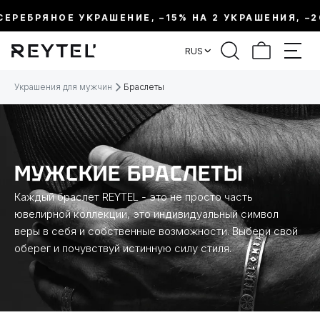
РЕБРЯНОЕ УКРАШЕНИЕ, –15% НА 2 УКРАШЕНИЯ, –20%
ФИЛЬТР
RUS
ЦЕНА:
Украшения для мужчин
Браслеты
МЕТАЛЛ
ВИД УКРАШЕНИЯ
МУЖСКИЕ БРАСЛЕТЫ
Каждый браслет REYTEL - это не просто часть
КОЛЛЕКЦИИ
ювелирной коллекции, это индивидуальный символ
веры в себя и собственные возможности. Выбери свой
оберег и почувствуй истинную силу стиля.
РАЗМЕР
ТЕМАТИКА