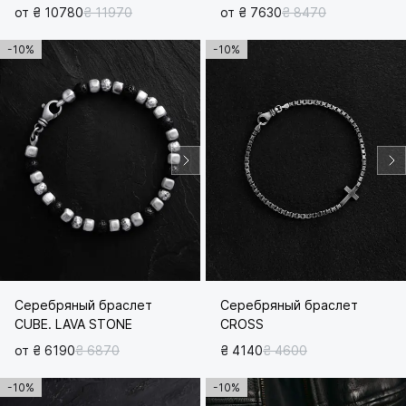
от ₴ 10780
₴ 11970
от ₴ 7630
₴ 8470
-10%
-10%
Серебряный браслет
Серебряный браслет
CUBE. LAVA STONE
CROSS
от ₴ 6190
₴ 6870
₴ 4140
₴ 4600
-10%
-10%