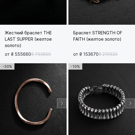
Жесткий браслет THE
Браслет STRENGTH OF
LAST SUPPER (желтое
FAITH (желтое золото)
золото)
от ₴ 555660
₴ 793800
от ₴ 153670
₴ 219520
-30%
-10%