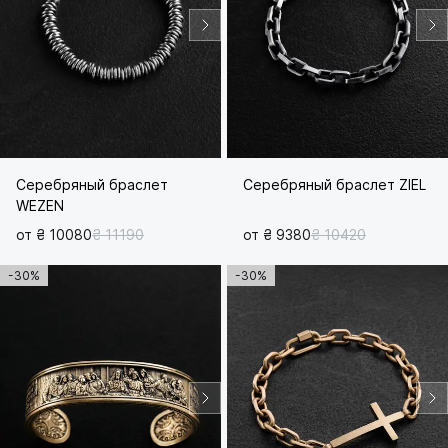
Серебряный браслет
Серебряный браслет ZIEL
WEZEN
от ₴ 10080
₴ 11190
от ₴ 9380
₴ 10420
-30%
-30%