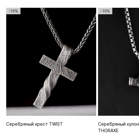
-10%
-10%
Серебряный крест TWIST
Серебряный кулон
THORAXE