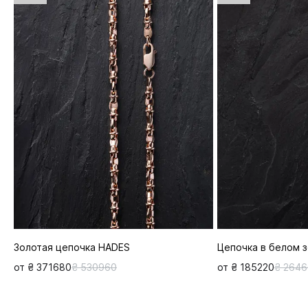
Золотая цепочка HADES
Цепочка в белом 
от ₴ 371680
₴ 530960
от ₴ 185220
₴ 264