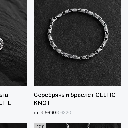
ьга
Серебряный браслет CELTIC
LIFE
KNOT
от ₴ 5690
₴ 6320
-10%