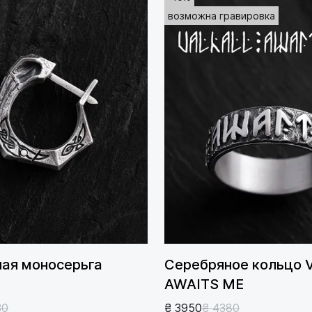
возможна гравировка
ая моносерьга
Серебряное кольцо
AWAITS ME
30
₴ 3950
₴ 4380