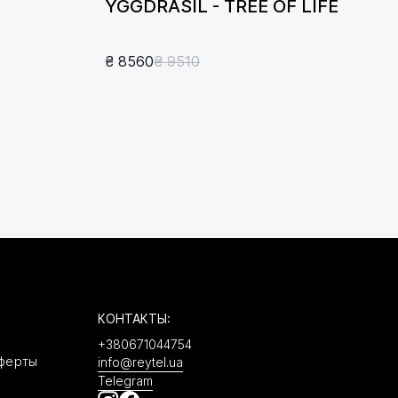
YGGDRASIL - TREE OF LIFE
₴ 8560
₴ 9510
КОНТАКТЫ:
+380671044754
ферты
info@reytel.ua
Telegram