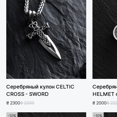
Серебряный кулон CELTIC
Серебрян
CROSS - SWORD
HELMET 
₴ 2300
₴ 2550
₴ 2000
₴ 22
-10%
-10%