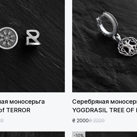
ая моносерьга
Серебряная моносер
of TERROR
YGGDRASIL TREE OF 
20
₴ 2000
₴ 2220
-10%