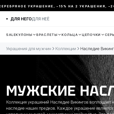
ЯНОЕ УКРАШЕНИЕ, –15% НА 2 УКРАШЕНИЯ, –20% НА 
ФИЛЬТР
ДЛЯ НЕГО
ДЛЯ НЕЁ
ЦЕНА:
SALE
КУЛОНЫ
БРАСЛЕТЫ
КОЛЬЦА
ЦЕПОЧКИ
СЕР
МЕТАЛЛ
Украшения для мужчин
Коллекции
Наследие Викин
ВИД УКРАШЕНИЯ
КОЛЛЕКЦИИ
МУЖСКИЕ НАС
РАЗМЕР
Коллекция украшений Наследие Викингов воплощает н
ДЛИНА
наследие наших предков. Каждое украшение являетс