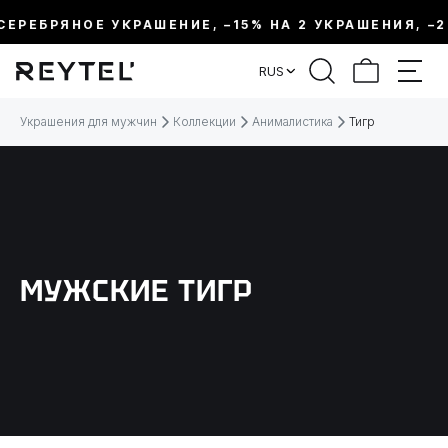
СЕРЕБРЯНОЕ УКРАШЕНИЕ, –15% НА 2 УКРАШЕНИЯ, –2
ФИЛЬТР
RUS
ЦЕНА:
Украшения для мужчин
Коллекции
Анималистика
Тигр
МЕТАЛЛ
ВИД УКРАШЕНИЯ
МУЖСКИЕ ТИГР
КОЛЛЕКЦИИ
РАЗМЕР
ТЕМАТИКА