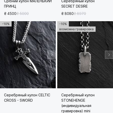
Срібний кулон МАЛЕНЬКИЙ
Серебряный кулон
ПРИНЦ
SECRET DESIRE
₴ 4500
₴ 5000
₴ 8080
₴ 8970
-10%
-10%
возможна гравировка
Серебряный кулон CELTIC
Серебряный кулон
CROSS - SWORD
STONEHENGE
(индивидуальная
гравировка) mini