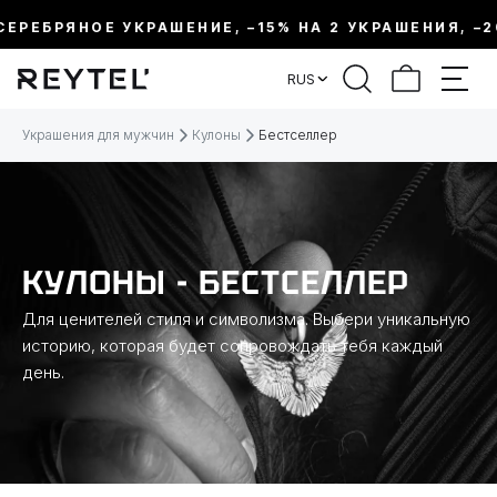
РЕБРЯНОЕ УКРАШЕНИЕ, –15% НА 2 УКРАШЕНИЯ, –20%
ФИЛЬТР
RUS
ЦЕНА:
Украшения для мужчин
Кулоны
Бестселлер
МЕТАЛЛ
ВИД УКРАШЕНИЯ
КУЛОНЫ - БЕСТСЕЛЛЕР
Для ценителей стиля и символизма. Выбери уникальную
КОЛЛЕКЦИИ
историю, которая будет сопровождать тебя каждый
день.
ДЛИНА
ТЕМАТИКА