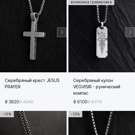
возможна гравировка
Серебряный крест JESUS
Серебряный кулон
PRAYER
VEGVISIR - рунический
компас
₴ 3820
₴ 4240
₴ 6100
₴ 6770
-10%
-10%