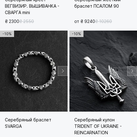
ВЕГВИЗИР. ВЫШИВАНКА -
браслет ПСАЛОМ 90
СВАРГА mini
₴ 2300
₴ 2550
от ₴ 9240
₴ 10260
-10%
-10%
Серебряный браслет
Серебряный кулон
SVARGA
TRIDENT OF UKRAINE -
REINCARNATION