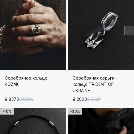
Серебряное кольцо
Серебряная серьга -
KOZAK
кольцо TRIDENT OF
UKRAINE
₴ 8370
₴ 9290
₴ 2000
₴ 2220
-10%
-30%