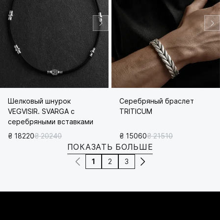
Шелковый шнурок
Серебряный браслет
VEGVISIR. SVARGA с
TRITICUM
серебряными вставками
₴ 18220
₴ 20240
₴ 15060
₴ 21510
ПОКАЗАТЬ БОЛЬШЕ
1
2
3