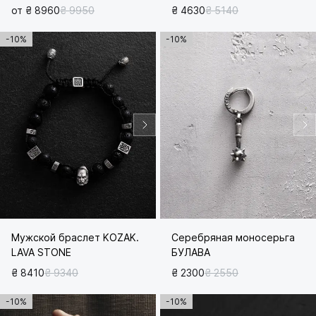
от ₴ 8960
₴ 9950
₴ 4630
₴ 5140
-10%
-10%
Мужской браслет KOZAK.
Серебряная моносерьга
LAVA STONE
БУЛАВА
₴ 8410
₴ 9340
₴ 2300
₴ 2550
-10%
-10%