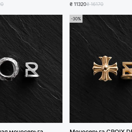
20
₴ 11320
₴ 16170
-30%
ая моносерьга
Моносерьга CROIX D