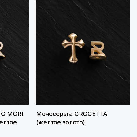
O MORI.
Моносерьга CROCETTA ​​
елтое
(желтое золото)