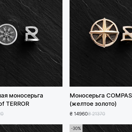
ая моносерьга
Моносерьга COMPA
of TERROR
(желтое золото)
20
₴ 14960
₴ 21370
-30%