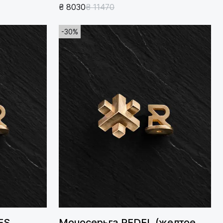
₴ 8030
₴ 11470
-30%
ES
Моносерьга REDEL (желтое