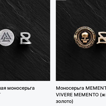
ая моносерьга
Моносерьга MEMENT
T
VIVERE MEMENTO ​​(ж
золото)