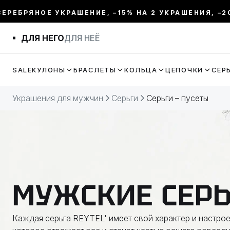
ЯНОЕ УКРАШЕНИЕ, –15% НА 2 УКРАШЕНИЯ, –20% НА 
ФИЛЬТР
ДЛЯ НЕГО
ДЛЯ НЕЁ
ЦЕНА:
SALE
КУЛОНЫ
БРАСЛЕТЫ
КОЛЬЦА
ЦЕПОЧКИ
СЕР
МЕТАЛЛ
Украшения для мужчин
Серьги
Серьги – пусеты
ВИД УКРАШЕНИЯ
КОЛЛЕКЦИИ
МУЖСКИЕ СЕР
ТЕМАТИКА
Каждая серьга REYTEL' имеет свой характер и настро