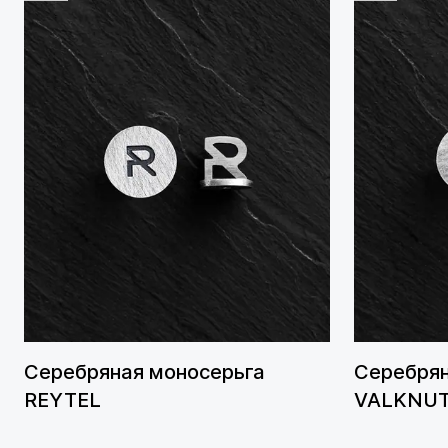
Серебряная моносерьга
Серебрян
REYTEL
VALKNU