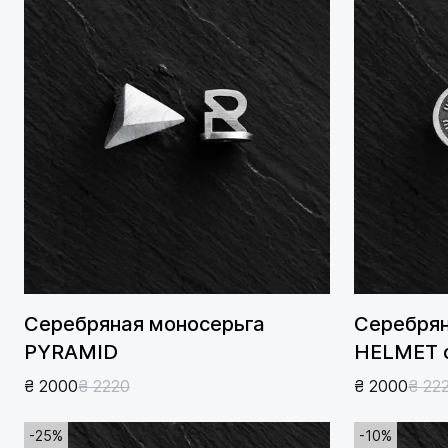
Серебряная моносерьга
Серебрян
PYRAMID
HELMET 
₴ 2000
₴ 2220
₴ 2000
₴ 22
-25%
-10%