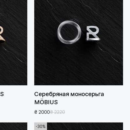
SS
Серебряная моносерьга
MÖBIUS
₴ 2000
₴ 2220
-30%