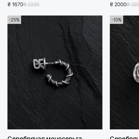
₴ 1670
₴ 2220
₴ 2000
₴ 22
-25%
-10%
Серебряная моносерьга
Серебрян